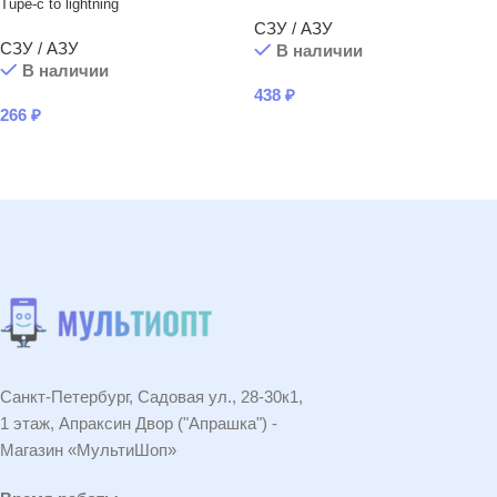
Tupe-c to lightning
СЗУ / АЗУ
СЗУ / АЗУ
В наличии
В наличии
438
₽
266
₽
В КОРЗИНУ
В КОРЗИНУ
Санкт-Петербург, Садовая ул., 28-30к1,
1 этаж, Апраксин Двор ("Апрашка") -
Магазин «МультиШоп»