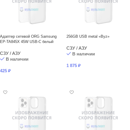
Адаптер сетевой ORG Samsung
256GB USB metal «Byz»
EP-TA845X 45W USB-C белый
СЗУ / АЗУ
СЗУ / АЗУ
В наличии
В наличии
1 875
₽
425
₽
В КОРЗИНУ
В КОРЗИНУ