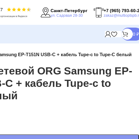
Санкт-Петербург
+7 (965) 793-60-
ул. Садовая 28-30
zakaz@multioptspb.
0
₽
amsung EP-T151N USB-C + кабель Tupe-c to Tupe-C белый
етевой ORG Samsung EP-
C + кабель Tupe-c to
лый