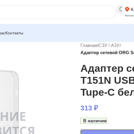
нас
Контакты
Главная
/
СЗУ / АЗУ
/
Адаптер сетевой ORG S
Адаптер с
T151N USB-
Tupe-C бе
313
₽
В наличии