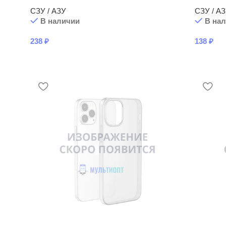
СЗУ / АЗУ
СЗУ / А
В наличии
В на
238
₽
138
₽