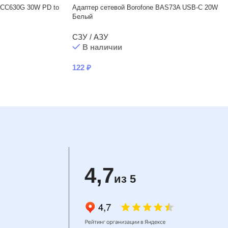
 CC630G 30W PD to
Адаптер сетевой Borofone BAS73A USB-C 20W
Белый
СЗУ / АЗУ
В наличии
122
₽
4,7
из 5