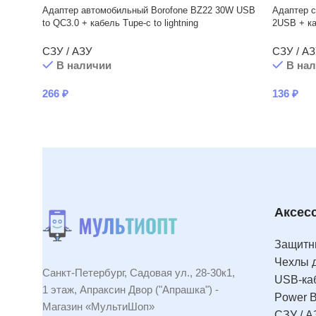
Адаптер автомобильный Borofone BZ22 30W USB
Адаптер с
to QC3.0 + кабель Tupe-c to lightning
2USB + ка
СЗУ / АЗУ
СЗУ / А
В наличии
В на
266
₽
136
₽
Аксес
Защитны
Чехлы 
Санкт-Петербург, Садовая ул., 28-30к1,
USB-ка
1 этаж, Апраксин Двор ("Апрашка") -
Power 
Магазин «МультиШоп»
СЗУ / А