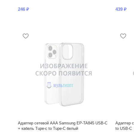
246
₽
439
₽
Адаптер сетевой AAA Samsung EP-TA845 USB-C
Адаптер с
+ кабель Tupe-c to Tupe-C белый
to USB-C