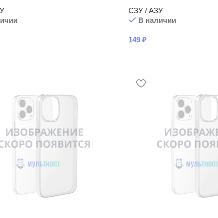
ЗУ
СЗУ / АЗУ
личии
В наличии
149
₽