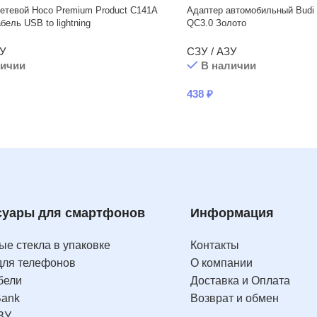
етевой Hoco Premium Product C141A
Адаптер автомобильный Budi
бель USB to lightning
QC3.0 Золото
ЗУ
СЗУ / АЗУ
личии
В наличии
438
₽
суары для смартфонов
Информация
е стекла в упаковке
Контакты
для телефонов
О компании
бели
Доставка и Оплата
Bank
Возврат и обмен
ЗУ