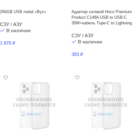
256GB USB metal «Byz»
Адаптер сетевой Hoco Premium
Product C148A USB to USB-C
30W+кабель Tupe-C to Lightning
СЗУ / АЗУ
В наличии
СЗУ / АЗУ
В наличии
1 875
₽
В КОРЗИНУ
383
₽
В КОРЗИНУ