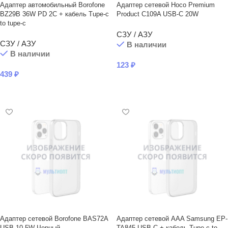
Адаптер автомобильный Borofone
Адаптер сетевой Hoco Premium
BZ29B 36W PD 2C + кабель Tupe-c
Product C109A USB-C 20W
to tupe-c
СЗУ / АЗУ
СЗУ / АЗУ
В наличии
В наличии
123
₽
439
₽
В КОРЗИНУ
В КОРЗИНУ
Адаптер сетевой Borofone BAS72A
Адаптер сетевой AAA Samsung EP-
USB 10.5W Черный
TA845 USB-C + кабель Tupe-c to