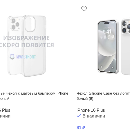
вый чехол с матовым бампером iPhone
Чехол Silicone Case без логот
ерный
белый (9)
6 Plus
iPhone 16 Plus
личии
В наличии
81
₽