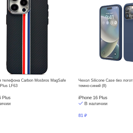
я телефона Carbon Mosbros MagSafe
Чехол Silicone Case без логот
 Plus LF63
темно-синий (8)
6 Plus
iPhone 16 Plus
личии
В наличии
81
₽