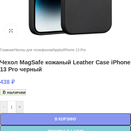
Нажмите, чтобы увеличить
Главная
/
Чехлы для телефонов
/
Apple
/
iPhone 13 Pro
Чехол MagSafe кожаный Leather Case iPhone
13 Prо черный
438
₽
В наличии
-
+
В КОРЗИНУ