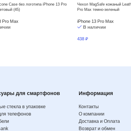
icone Case без логотипа iPhone 13 Pro
Чехол MagSafe кожаный Leath
товый (45)
Pro Max темно-зеленый
3 Pro Max
iPhone 13 Pro Max
личии
В наличии
438
₽
суары для смартфонов
Информация
е стекла в упаковке
Контакты
для телефонов
О компании
бели
Доставка и Оплата
Bank
Возврат и обмен