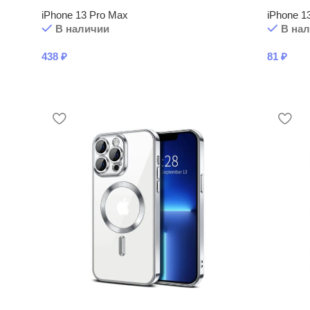
iPhone 13 Pro Max
iPhone 1
В наличии
В на
438
₽
81
₽