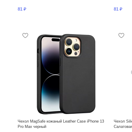
81
₽
81
₽
Чехол MagSafe кожаный Leather Case iPhone 13
Чехол Sil
Pro Max черный
Салатовая