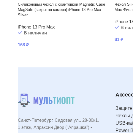
Силиконовый чехол с окантовкой Magnetic Case
Чехол Sil
MagSafe (закрытая камера) iPhone 13 Pro Max
Max Фиоле
Silver
iPhone 1
iPhone 13 Pro Max
В на
В наличии
81
₽
168
₽
Аксес
Защитны
Чехлы 
Санкт-Петербург, Садовая ул., 28-30к1,
USB-ка
1 этаж, Апраксин Двор ("Апрашка") -
Power 