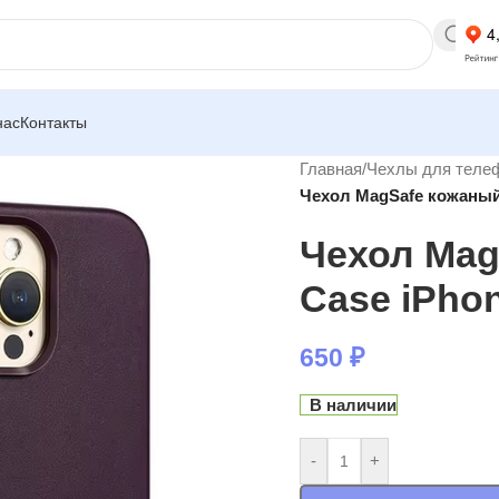
нас
Контакты
Главная
/
Чехлы для теле
Чехол MagSafe кожаный
Чехол Mag
Case iPho
650
₽
В наличии
-
+