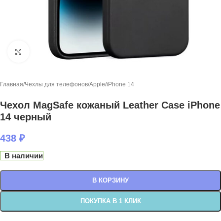
Нажмите, чтобы увеличить
Главная
/
Чехлы для телефонов
/
Apple
/
iPhone 14
Чехол MagSafe кожаный Leather Case iPhone
14 черный
438
₽
В наличии
В КОРЗИНУ
ПОКУПКА В 1 КЛИК