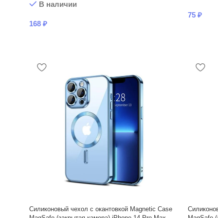
В наличии
75
₽
168
₽
Силиконовый чехол с окантовкой Magnetic Case
Силиконов
MagSafe (закрытая камера) iPhone 14 Pro Max
MagSafe (