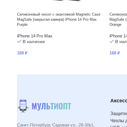
Силиконовый чехол с окантовкой Magnetic Case
Силиконов
MagSafe (закрытая камера) iPhone 14 Pro Max
MagSafe (
Purple
Orange
iPhone 14 Pro Max
iPhone 1
В наличии
В на
168
₽
168
₽
Аксес
Защитны
Чехлы 
Санкт-Петербург, Садовая ул., 28-30к1,