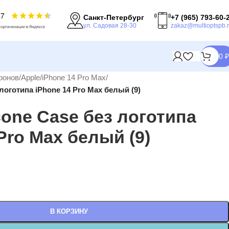
Санкт-Петербург
+7 (965) 793-60-
ул. Садовая 28-30
zakaz@multioptspb.
0
₽
фонов
/
Apple
/
iPhone 14 Pro Max
/
 логотипа iPhone 14 Pro Max белый (9)
cone Case без логотипа
Pro Max белый (9)
В КОРЗИНУ