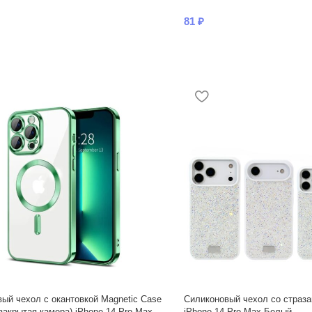
81
₽
ый чехол с окантовкой Magnetic Case
Силиконовый чехол со страза
закрытая камера) iPhone 14 Pro Max
iPhone 14 Pro Max Белый