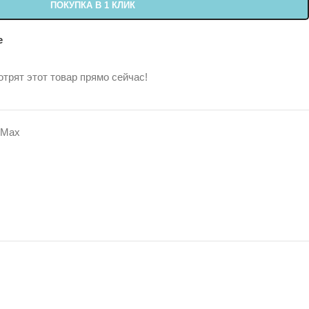
ПОКУПКА В 1 КЛИК
е
трят этот товар прямо сейчас!
 Max