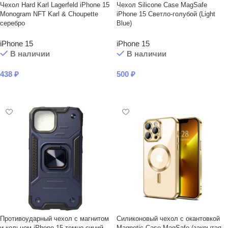
Чехол Hard Karl Lagerfeld iPhone 15
Чехол Silicone Case MagSafe
Monogram NFT Karl & Choupette
iPhone 15 Светло-голубой (Light
серебро
Blue)
iPhone 15
iPhone 15
В наличии
В наличии
438
₽
500
₽
В КОРЗИНУ
В КОРЗИНУ
Противоударный чехол с магнитом
Силиконовый чехол с окантовкой
и кольцом iPhone 15 темно-синий
Magnetic Case MagSafe (закрытая