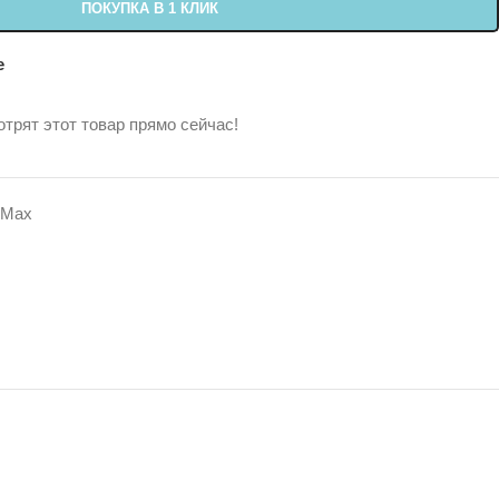
ПОКУПКА В 1 КЛИК
е
трят этот товар прямо сейчас!
 Max