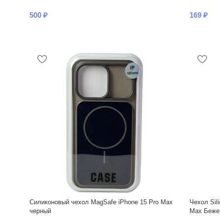
500
₽
169
₽
Силиконовый чехол MagSafe iPhone 15 Pro Max
Чехол Sil
черный
Max Бежев