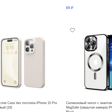
69
₽
icone Case без логотипа iPhone 15 Pro
Силиконовый чехол с окантов
ый (19)
MagSafe (закрытая камера) iP
Black