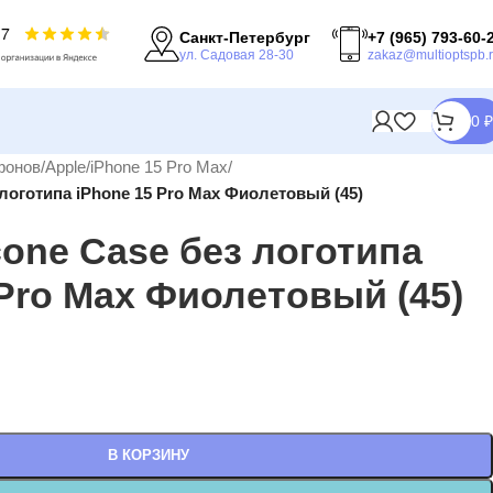
Санкт-Петербург
+7 (965) 793-60-
ул. Садовая 28-30
zakaz@multioptspb.
0
₽
фонов
/
Apple
/
iPhone 15 Pro Max
/
 логотипа iPhone 15 Pro Max Фиолетовый (45)
cone Case без логотипа
 Pro Max Фиолетовый (45)
В КОРЗИНУ