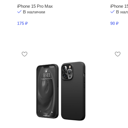
iPhone 15 Pro Max
iPhone 1
В наличии
В на
175
₽
90
₽