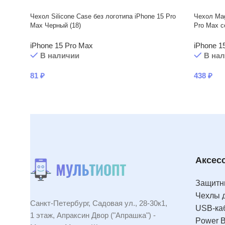
Чехол Silicone Case без логотипа iPhone 15 Pro
Чехол Mag
Max Черный (18)
Pro Max 
iPhone 15 Pro Max
iPhone 1
В наличии
В на
81
₽
438
₽
Аксес
Защитны
Чехлы 
Санкт-Петербург, Садовая ул., 28-30к1,
USB-ка
1 этаж, Апраксин Двор ("Апрашка") -
Power 