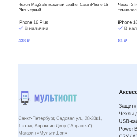
Чехол MagSafe кожаный Leather Case iPhone 16
Чехол Sil
Plus черный
темно-зел
iPhone 16 Plus
iPhone 1
В наличии
В на
438
₽
81
₽
Аксес
Защитны
Чехлы 
Санкт-Петербург, Садовая ул., 28-30к1,
USB-ка
1 этаж, Апраксин Двор ("Апрашка") -
Power 
Магазин «МультиШоп»
СЗУ / А