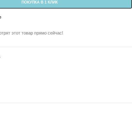
ПОКУПКА В 1 КЛИК
е
трят этот товар прямо сейчас!
s