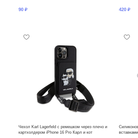
90
₽
420
₽
Чехол Karl Lagerfeld с ремешком через плечо и
Силиконов
картхолдером iPhone 16 Pro Карл и кот
вставками