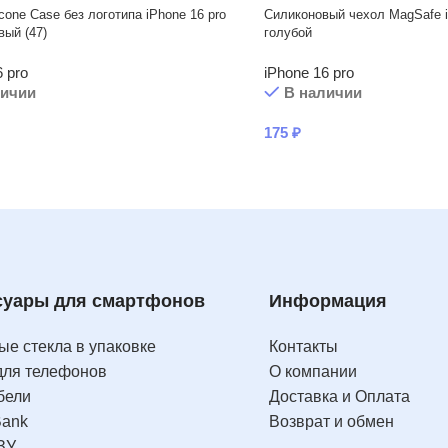
icone Case без логотипа iPhone 16 pro
Силиконовый чехол MagSafe i
вый (47)
голубой
6 pro
iPhone 16 pro
личии
В наличии
175
₽
суары для смартфонов
Информация
е стекла в упаковке
Контакты
для телефонов
О компании
бели
Доставка и Оплата
Bank
Возврат и обмен
ЗУ