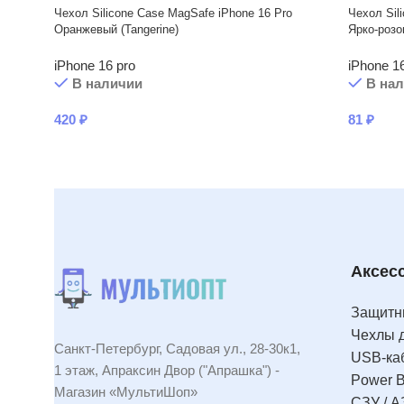
Чехол Silicone Case MagSafe iPhone 16 Pro
Чехол Sil
Оранжевый (Tangerine)
Ярко-розо
iPhone 16 pro
iPhone 1
В наличии
В на
420
₽
81
₽
Аксес
Защитны
Чехлы 
Санкт-Петербург, Садовая ул., 28-30к1,
USB-ка
1 этаж, Апраксин Двор ("Апрашка") -
Power 
Магазин «МультиШоп»
СЗУ / А