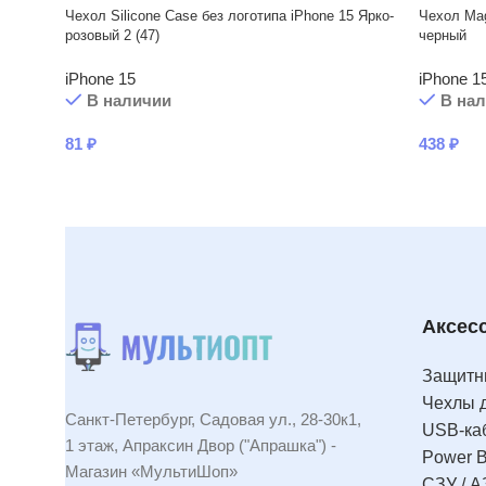
Чехол Silicone Case без логотипа iPhone 15 Ярко-
Чехол Mag
розовый 2 (47)
черный
iPhone 15
iPhone 1
В наличии
В на
81
₽
438
₽
Аксес
Защитны
Чехлы 
Санкт-Петербург, Садовая ул., 28-30к1,
USB-ка
1 этаж, Апраксин Двор ("Апрашка") -
Power 
Магазин «МультиШоп»
СЗУ / А