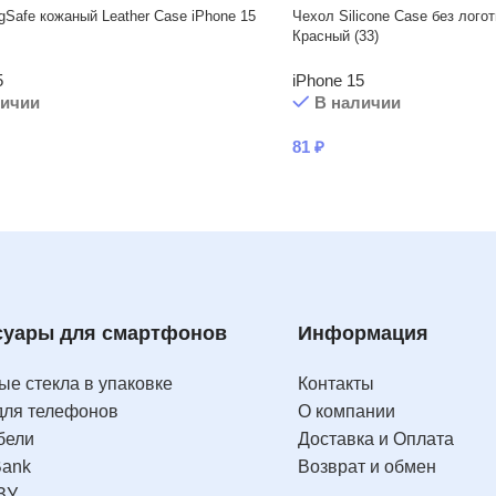
Safe кожаный Leather Case iPhone 15
Чехол Silicone Case без логот
Красный (33)
5
iPhone 15
личии
В наличии
81
₽
суары для смартфонов
Информация
е стекла в упаковке
Контакты
для телефонов
О компании
бели
Доставка и Оплата
Bank
Возврат и обмен
ЗУ