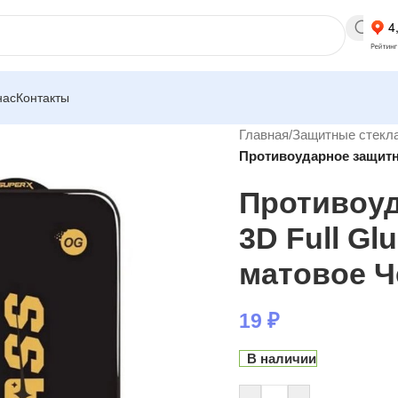
нас
Контакты
Главная
/
Защитные стекла
Противоударное защитное
Противоуд
3D Full Glu
матовое Ч
19
₽
В наличии