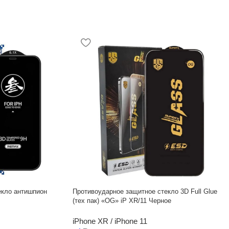
екло антишпион
Противоударное защитное стекло 3D Full Glue
(тех пак) «OG» iP XR/11 Черное
iPhone XR / iPhone 11