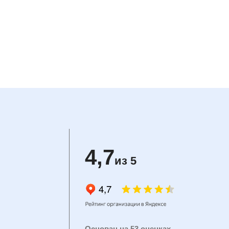
4,7
из 5
Основан на 53 оценках