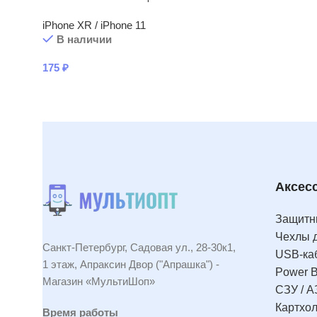
iPhone XR / iPhone 11
В наличии
175
₽
Аксес
Защитны
Чехлы 
Санкт-Петербург, Садовая ул., 28-30к1,
USB-ка
1 этаж, Апраксин Двор ("Апрашка") -
Power 
Магазин «МультиШоп»
СЗУ / А
Картхо
Время работы