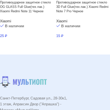
Противоударное защитное стекло
Противоударное защитное стекло
OG GLASS Full Glue(тех.пак.)
3D Full Glue(тех.пак.) Xiaomi Redmi
Xiaomi Redmi Note 11 Черное
Note 7 Pro Черное
Xiaomi
Xiaomi
В наличии
В наличии
25
₽
15
₽
В КОРЗИНУ
В КОРЗИНУ
Санкт-Петербург, Садовая ул., 28-30к1,
1 этаж, Апраксин Двор ("Апрашка") -
Магазин «МультиШоп»