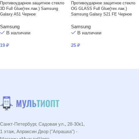
Противоударное защитное стекло
Противоударное защитное стекло
3D Full Glue(тех.пак.) Samsung
OG GLASS Full Glue(тех.пак.)
Galaxy A51 Черное
Samsung Galaxy S21 FE Черное
Samsung
Samsung
В наличии
В наличии
19
₽
25
₽
В КОРЗИНУ
В КОРЗИНУ
Санкт-Петербург, Садовая ул., 28-30к1,
1 этаж, Апраксин Двор ("Апрашка") -
Магазин «МультиШоп»