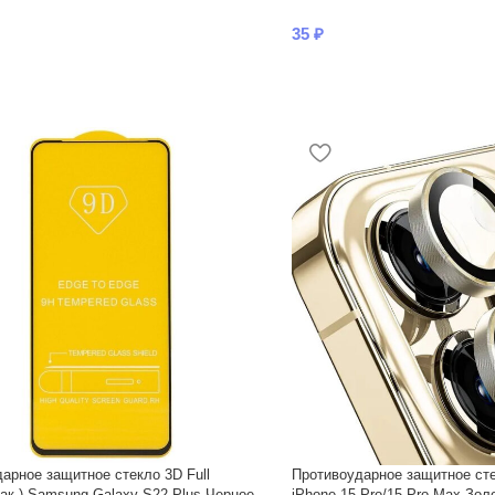
35
₽
арное защитное стекло 3D Full
Противоударное защитное сте
пак.) Samsung Galaxy S22 Plus Черное
iPhone 15 Pro/15 Pro Max Зол