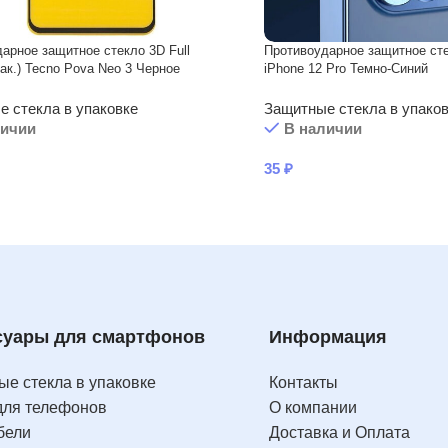
арное защитное стекло 3D Full
Противоударное защитное сте
пак.) Tecno Pova Neo 3 Черное
iPhone 12 Pro Темно-Синий
 стекла в упаковке
Защитные стекла в упако
личии
В наличии
35
₽
суары для смартфонов
Информация
е стекла в упаковке
Контакты
для телефонов
О компании
бели
Доставка и Оплата