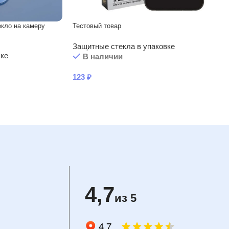
кло на камеру
Тестовый товар
Защитные стекла в упаковке
вке
В наличии
123
₽
4,7
из 5