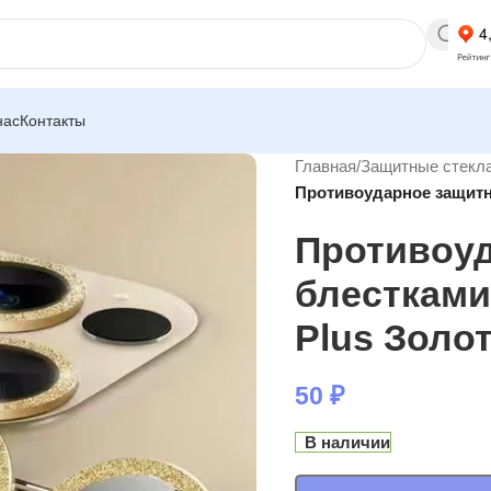
нас
Контакты
Главная
/
Защитные стекла
Противоударное защитно
Противоуд
блестками
Plus Золо
50
₽
В наличии