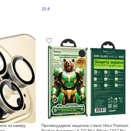
25
₽
кло на камеру
Противоударное защитное стекло Hoco Premium
ото
Product Антишпион A-777 Plus iPhone 12/12 Pro