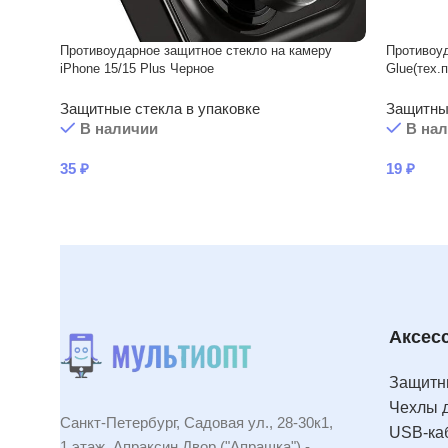
Противоударное защитное стекло на камеру
Противоуд
iPhone 15/15 Plus Черное
Glue(тех.
Защитные стекла в упаковке
Защитные
В наличии
В на
35
₽
19
₽
Аксес
Защитны
Чехлы 
Санкт-Петербург, Садовая ул., 28-30к1,
USB-ка
1 этаж, Апраксин Двор ("Апрашка") -