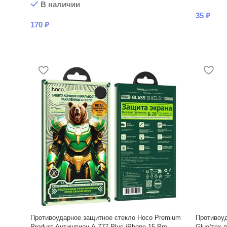
В наличии
35
₽
170
₽
Противоударное защитное стекло Hoco Premium
Противоуд
Product Антишпион A-777 Plus iPhone 15 Pro
Glue(тех.