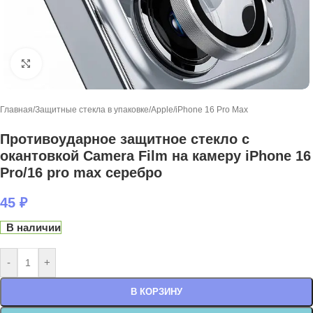
Нажмите, чтобы увеличить
Главная
/
Защитные стекла в упаковке
/
Apple
/
iPhone 16 Pro Max
Противоударное защитное стекло с
окантовкой Camera Film на камеру iPhone 16
Pro/16 pro max серебро
45
₽
В наличии
-
+
В КОРЗИНУ