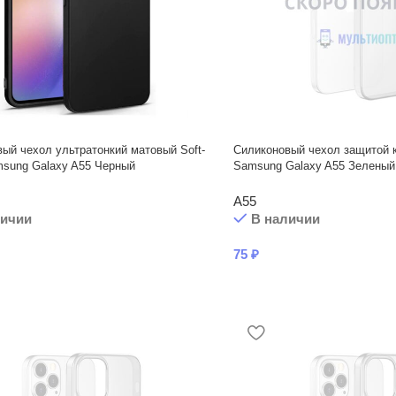
ый чехол ультратонкий матовый Soft-
Силиконовый чехол защитой 
msung Galaxy A55 Черный
Samsung Galaxy A55 Зеленый
A55
личии
В наличии
75
₽