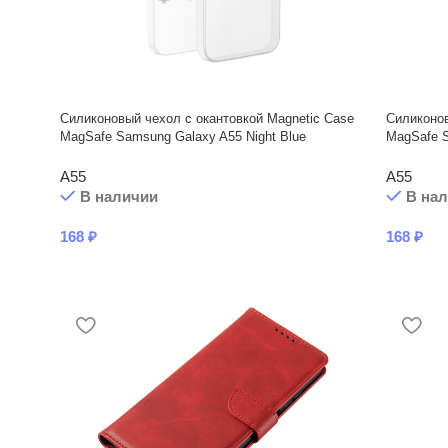
Силиконовый чехол с окантовкой Magnetic Case
Силиконов
MagSafe Samsung Galaxy A55 Night Blue
MagSafe S
A55
A55
В наличии
В на
168
₽
168
₽