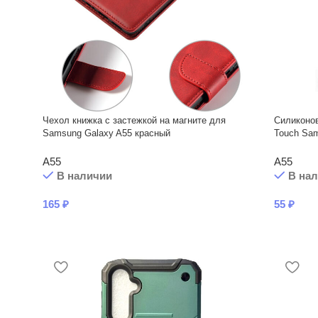
Чехол книжка с застежкой на магните для
Силиконов
Samsung Galaxy A55 красный
Touch Sa
A55
A55
В наличии
В на
165
₽
55
₽