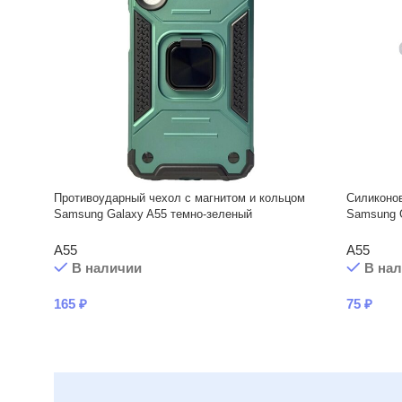
Противоударный чехол с магнитом и кольцом
Силиконо
Samsung Galaxy A55 темно-зеленый
Samsung 
A55
A55
В наличии
В на
165
₽
75
₽