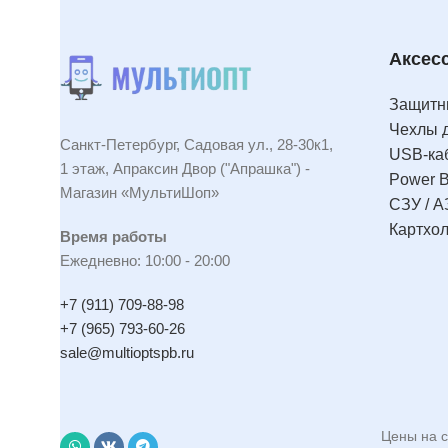
Аксес
Защитны
Чехлы 
Санкт-Петербург, Садовая ул., 28-30к1,
USB-ка
1 этаж, Апраксин Двор ("Апрашка") -
Power 
Магазин «МультиШоп»
СЗУ / А
Картхо
Время работы
Ежедневно: 10:00 - 20:00
+7 (911) 709-88-98
+7 (965) 793-60-26
sale@multioptspb.ru
Цены на с