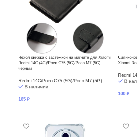
Чехол книжка с застежкой на магните для Xiaomi
Силиконов
Redmi 14C (4G)/Poco C75 (5G)/Poco M7 (5G)
Xiaomi Re
черный
Redmi 14
Redmi 14C/Poco C75 (5G)/Poco M7 (5G)
В на
В наличии
100
₽
165
₽