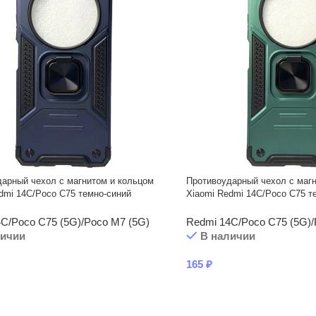
арный чехол с магнитом и кольцом
Противоударный чехол с маг
dmi 14С/Poco C75 темно-синий
Xiaomi Redmi 14С/Poco C75 т
C/Poco C75 (5G)/Poco M7 (5G)
Redmi 14C/Poco C75 (5G)/
личии
В наличии
165
₽