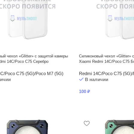
ый чехол «Glitter» с защитой камеры
Силиконовый чехол «Glitter» 
dmi 14C/Poco C75 Серебро
Xiaomi Redmi 14C/Poco C75 
C/Poco C75 (5G)/Poco M7 (5G)
Redmi 14C/Poco C75 (5G)/
личии
В наличии
100
₽