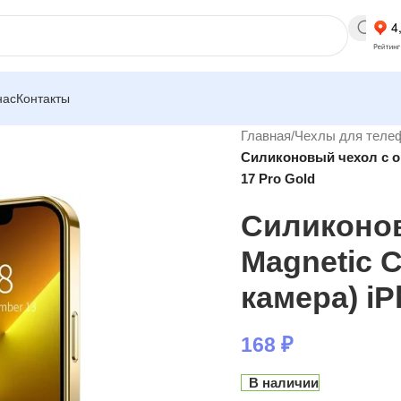
нас
Контакты
Главная
/
Чехлы для теле
Силиконовый чехол с ок
17 Pro Gold
Силиконов
Magnetic 
камера) iP
168
₽
В наличии