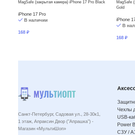
MagSafe (закрытая камера) iPhone 17 Pro Black
MagSafe (
Gold
iPhone 17 Pro
iPhone 1
В наличии
В на
168
₽
168
₽
Аксес
Защитны
Чехлы 
Санкт-Петербург, Садовая ул., 28-30к1,
USB-ка
1 этаж, Апраксин Двор ("Апрашка") -
Power 
Магазин «МультиШоп»
СЗУ / А