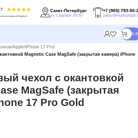
Санкт-Петербург
+7 (965) 793-60-
ул. Садовая 28-30
zakaz@multioptspb.
0
₽
фонов
/
Apple
/
iPhone 17 Pro
/
антовкой Magnetic Case MagSafe (закрытая камера) iPhone
ый чехол с окантовкой
Case MagSafe (закрытая
hone 17 Pro Gold