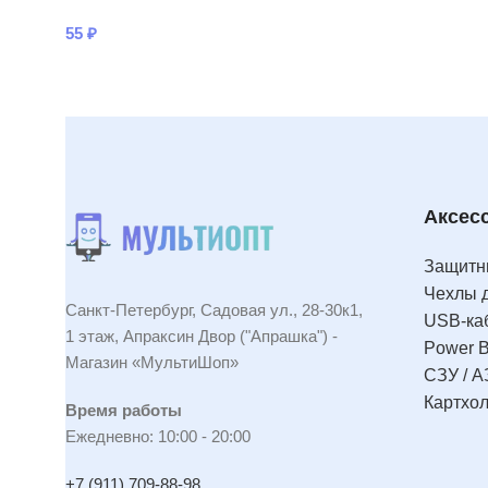
55
₽
Аксес
Защитны
Чехлы 
Санкт-Петербург, Садовая ул., 28-30к1,
USB-ка
1 этаж, Апраксин Двор ("Апрашка") -
Power 
Магазин «МультиШоп»
СЗУ / А
Картхо
Время работы
Ежедневно: 10:00 - 20:00
+7 (911) 709-88-98