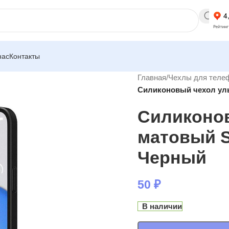
нас
Контакты
Главная
/
Чехлы для теле
Силиконовый чехол ульт
Силиконов
матовый So
Черный
50
₽
В наличии