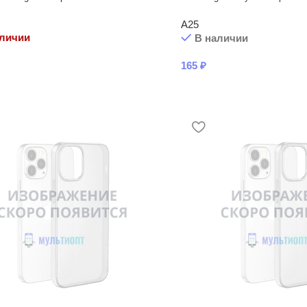
A25
аличии
В наличии
165
₽