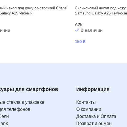
ый чехол под кожу со строчкой Chanel
Силиконовый чехол под кожу 
Galaxy A25 Черный
Samsung Galaxy A25 Темно-з
A25
личии
В наличии
150
₽
суары для смартфонов
Информация
е стекла в упаковке
Контакты
для телефонов
О компании
бели
Доставка и Оплата
Bank
Возврат и обмен