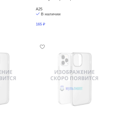
A25
В наличии
165
₽