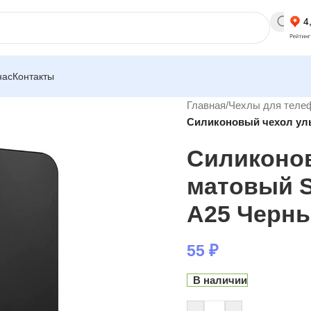
нас
Контакты
Главная
/
Чехлы для теле
Силиконовый чехол уль
Силиконов
матовый S
A25 Черн
55
₽
В наличии