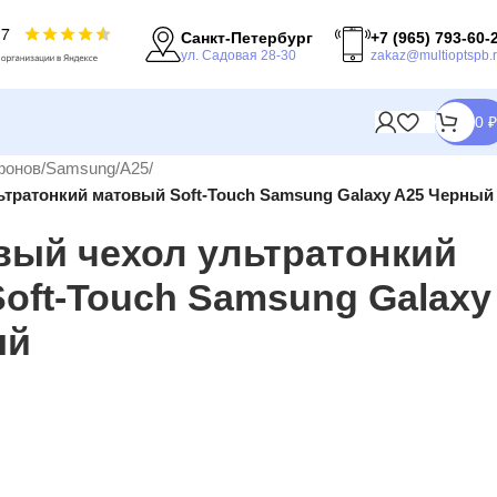
Санкт-Петербург
+7 (965) 793-60-
ул. Садовая 28-30
zakaz@multioptspb.
0
₽
фонов
/
Samsung
/
A25
/
тратонкий матовый Soft-Touch Samsung Galaxy A25 Черный
ый чехол ультратонкий
oft-Touch Samsung Galaxy
ый