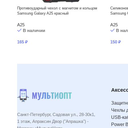
Противоударный чехол с магнитом и кольцом
Силиконов
Samsung Galaxy A25 красный
Samsung 
A25
A25
В наличии
В на
165
₽
150
₽
Аксес
Защитны
Чехлы 
Санкт-Петербург, Садовая ул., 28-30к1,
USB-ка
1 этаж, Апраксин Двор ("Апрашка") -
Power 