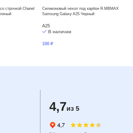
со строчкой Chanel
Силиконовый чехол под карбон R.MBMAX
еленый
Samsung Galaxy A25 Черный
A25
В наличии
100
₽
4,7
из 5