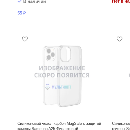
Нет в н
В наличии
55
₽
Силиконовый чехол карбон MagSafe с защитой
Силиконов
камеры Samsung A25 Фиолетовый
камеры S