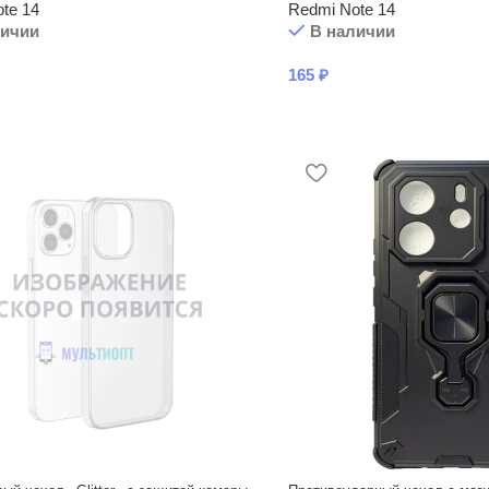
te 14
Redmi Note 14
личии
В наличии
165
₽