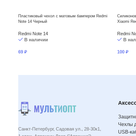
Пластиковый чехол с матовым бампером Redmi
Силиконов
Note 14 Черный
Xiaomi Re
Redmi Note 14
Redmi No
В наличии
В на
69
₽
100
₽
Аксес
Защитны
Чехлы 
Санкт-Петербург, Садовая ул., 28-30к1,
USB-ка