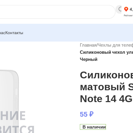
нас
Контакты
Главная
/
Чехлы для теле
Силиконовый чехол ульт
Черный
Силиконов
матовый S
Note 14 4
55
₽
В наличии