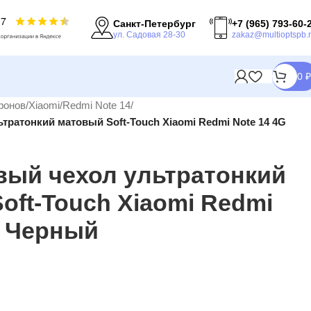
Санкт-Петербург
+7 (965) 793-60-
ул. Садовая 28-30
zakaz@multioptspb.
0
₽
фонов
/
Xiaomi
/
Redmi Note 14
/
ратонкий матовый Soft-Touch Xiaomi Redmi Note 14 4G
ый чехол ультратонкий
oft-Touch Xiaomi Redmi
G Черный