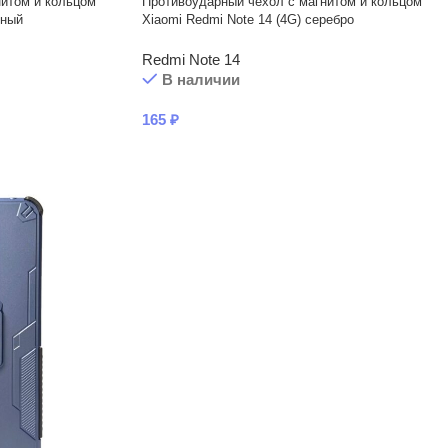
нитом и кольцом
Противоударный чехол с магнитом и кольцом
рный
Xiaomi Redmi Note 14 (4G) серебро
Redmi Note 14
В наличии
165
₽