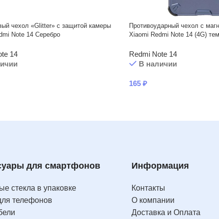
ый чехол «Glitter» с защитой камеры
Противоударный чехол с маг
dmi Note 14 Серебро
Xiaomi Redmi Note 14 (4G) те
te 14
Redmi Note 14
личии
В наличии
165
₽
суары для смартфонов
Информация
е стекла в упаковке
Контакты
для телефонов
О компании
бели
Доставка и Оплата