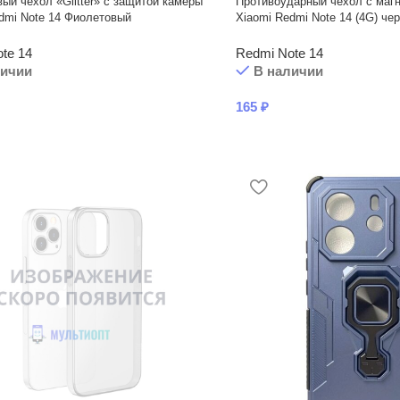
ый чехол «Glitter» с защитой камеры
Противоударный чехол с маг
dmi Note 14 Фиолетовый
Xiaomi Redmi Note 14 (4G) че
te 14
Redmi Note 14
личии
В наличии
165
₽