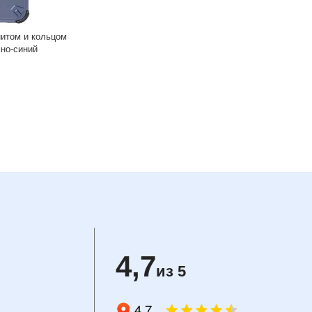
нитом и кольцом
мно-синий
4,7
из 5