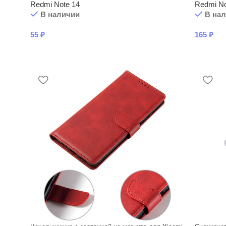
Redmi Note 14
Redmi No
В наличии
В на
55
₽
165
₽