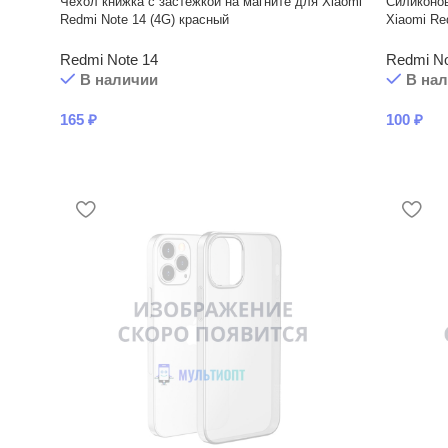
Чехол книжка с застежкой на магните для Xiaomi
Силиконов
Redmi Note 14 (4G) красный
Xiaomi Re
Redmi Note 14
Redmi No
В наличии
В на
165
₽
100
₽