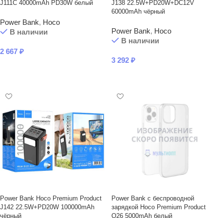
J111C 40000mAh PD30W белый
J138 22.5W+PD20W+DC12V
60000mAh чёрный
Power Bank
,
Hoco
Power Bank
,
Hoco
В наличии
В наличии
2 667
₽
3 292
₽
В КОРЗИНУ
В КОРЗИНУ
Power Bank Hoco Premium Product
Power Bank с беcпроводной
J142 22.5W+PD20W 100000mAh
зарядкой Hoco Premium Product
чёрный
Q26 5000mAh белый