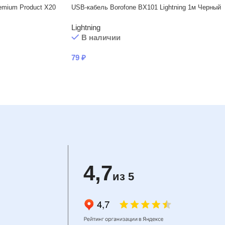
emium Product X20
USB-кабель Borofone BX101 Lightning 1м Черный
Lightning
В наличии
79
₽
4,7
из 5