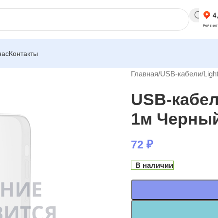
нас
Контакты
Главная
/
USB-кабели
/
Ligh
USB-кабел
1м Черны
72
₽
В наличии