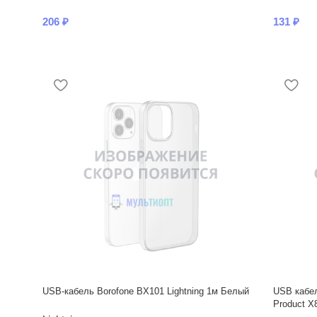
206
₽
131
₽
USB-кабель Borofone BX101 Lightning 1м Белый
USB кабел
Product X