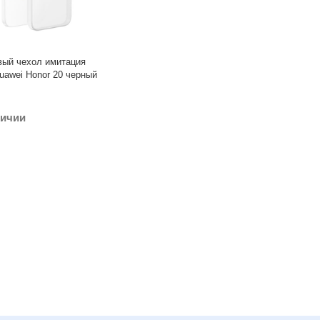
вый чехол имитация
uawei Honor 20 черный
личии