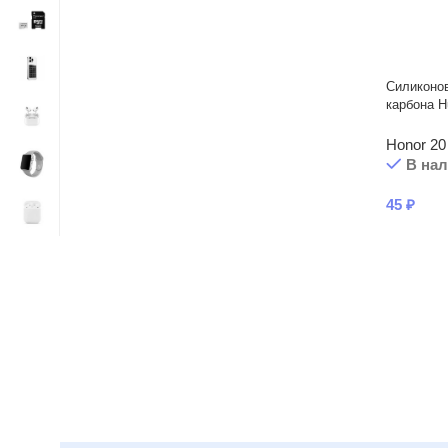
Силиконо
карбона H
Honor 20
В на
45
₽
Читать подробнее