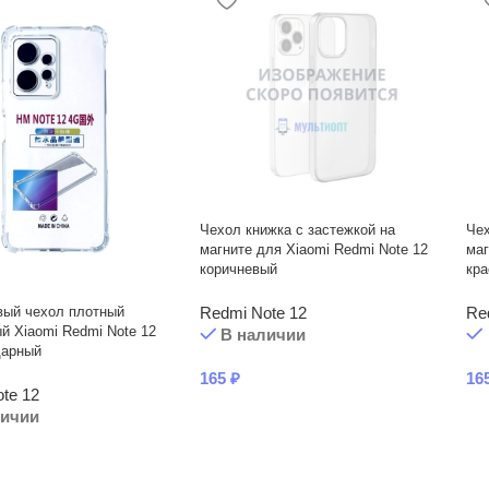
Чехол книжка с застежкой на
Чех
магните для Xiaomi Redmi Note 12
маг
коричневый
кр
вый чехол плотный
Redmi Note 12
Re
й Xiaomi Redmi Note 12
В наличии
дарный
165
₽
16
te 12
личии