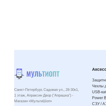
Читать подробнее
Аксес
Защитны
Чехлы 
Санкт-Петербург, Садовая ул., 28-30к1,
USB-ка
1 этаж, Апраксин Двор ("Апрашка") -
Power 
Магазин «МультиШоп»
СЗУ / А