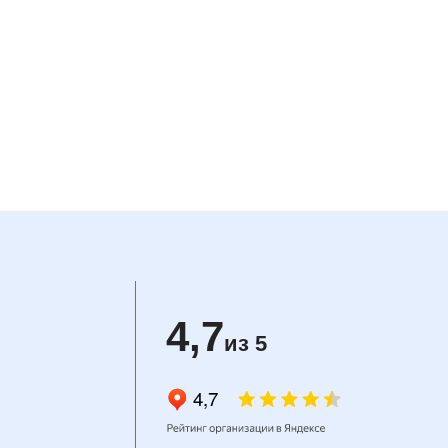
4,7
из 5