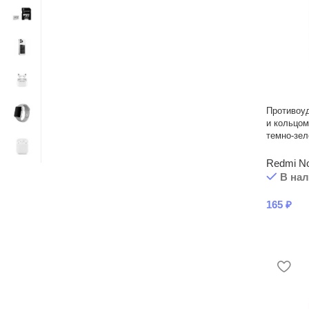
Противоу
и кольцом
темно-зе
Redmi No
В на
165
₽