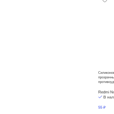
Силиконо
прозрачны
противоу
Redmi No
В на
55
₽