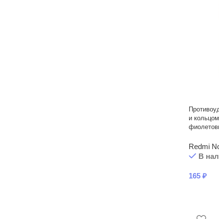
Противоу
и кольцом
фиолетов
Redmi No
В на
165
₽