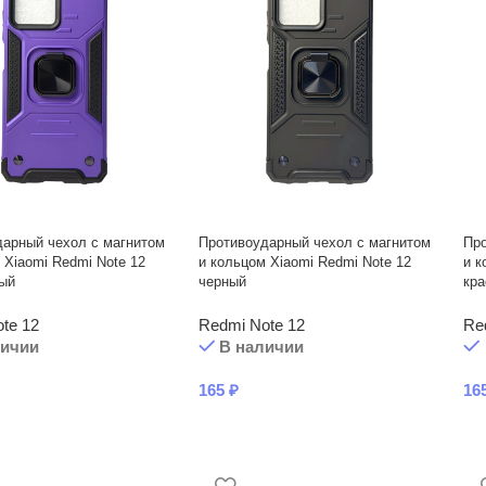
дарный чехол с магнитом
Противоударный чехол с магнитом
Про
 Xiaomi Redmi Note 12
и кольцом Xiaomi Redmi Note 12
и к
ый
черный
кр
te 12
Redmi Note 12
Re
личии
В наличии
165
₽
16