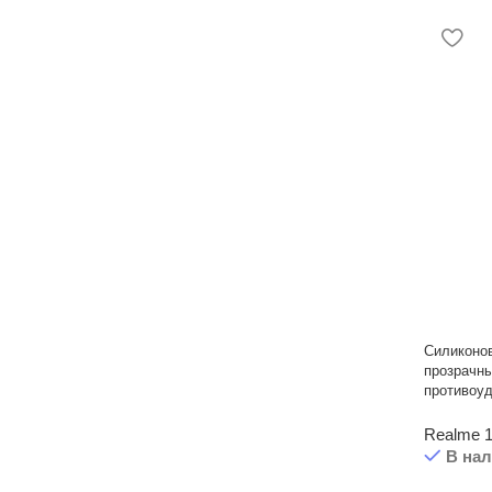
Силиконо
прозрачны
противоу
Realme 1
В на