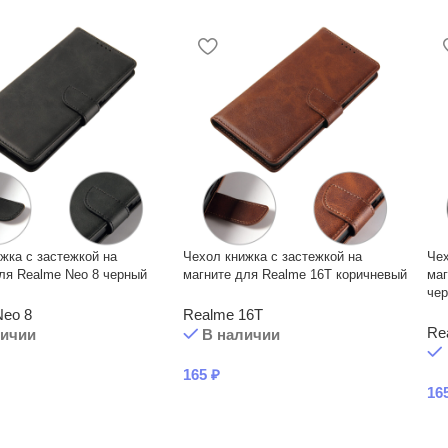
жка с застежкой на
Чехол книжка с застежкой на
Чех
ля Realme Neo 8 черный
магните для Realme 16T коричневый
маг
че
Neo 8
Realme 16T
Re
личии
В наличии
165
₽
16