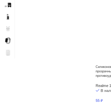
Силиконо
прозрачны
противоу
Realme 
В на
55
₽