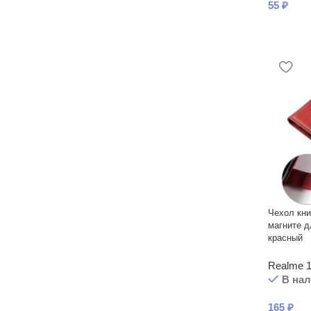
55
₽
Чехол кни
магните д
красный
Realme 1
В на
165
₽