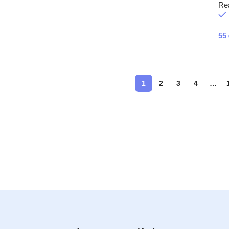
Re
55
1
2
3
4
…