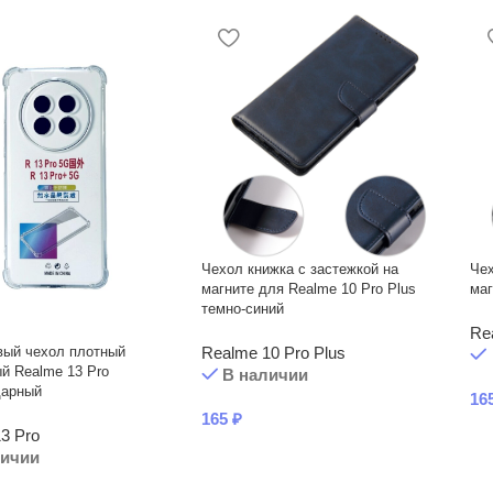
Чехол книжка с застежкой на
Чех
магните для Realme 10 Pro Plus
маг
темно-синий
Re
вый чехол плотный
Realme 10 Pro Plus
й Realme 13 Pro
В наличии
дарный
16
165
₽
3 Pro
личии