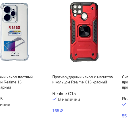
вый чехол плотный
Противоударный чехол с магнитом
Си
й Realme 15
и кольцом Realme C15 красный
про
дарный
пр
Realme C15
15
Re
В наличии
личии
165
₽
55