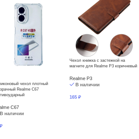
Чехол книжка с застежкой на
магните для Realme P3 коричневый
Realme P3
ликоновый чехол плотный
В наличии
зрачный Realme C67
отивоударный
165
₽
alme C67
В наличии
₽