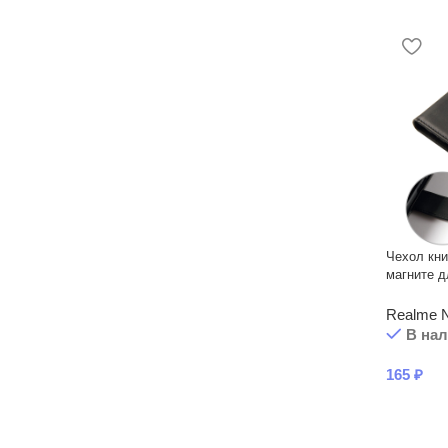
Чехол кни
магните д
Realme 
В на
165
₽