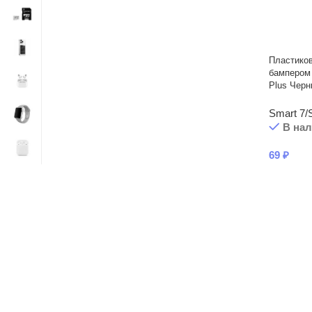
Пластико
бампером 
Plus Чер
Smart 7/
В на
69
₽
Читать подробнее