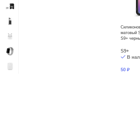
Силиконов
матовый S
S9+ черн
S9+
В на
50
₽
Читать подробнее