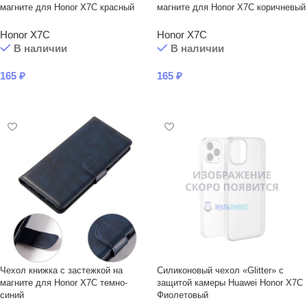
магните для Honor X7C красный
магните для Honor X7C коричневый
Honor X7C
Honor X7C
В наличии
В наличии
165
₽
165
₽
В КОРЗИНУ
В КОРЗИНУ
Чехол книжка с застежкой на
Силиконовый чехол «Glitter» с
магните для Honor X7C темно-
защитой камеры Huawei Honor X7C
синий
Фиолетовый